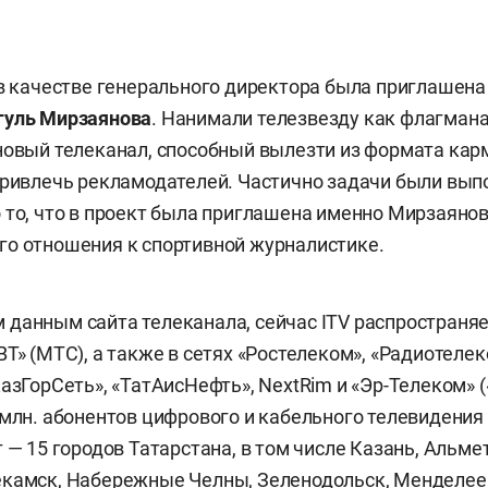
 в качестве генерального директора была приглашена
гуль Мирзаянова
. Нанимали телезвезду как флагмана
новый телеканал, способный вылезти из формата карм
привлечь рекламодателей. Частично задачи были вып
 то, что в проект была приглашена именно Мирзаянова
о отношения к спортивной журналистике.
данным сайта телеканала, сейчас ITV распространяе
Т» (МТС), а также в сетях «Ростелеком», «Радиотелек
азГорСеть», «ТатАисНефть», NextRim и «Эр-Телеком» (
 млн. абонентов цифрового и кабельного телевидения
 — 15 городов Татарстана, в том числе Казань, Альме
камск, Набережные Челны, Зеленодольск, Менделеев