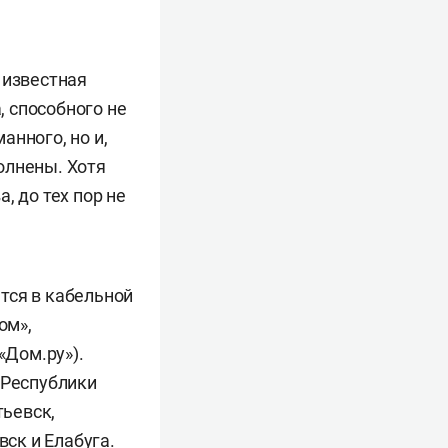
 известная
, способного не
анного, но и,
олнены. Хотя
, до тех пор не
тся в кабельной
ом»,
«Дом.ру»).
 Республики
тьевск,
ск и Елабуга.