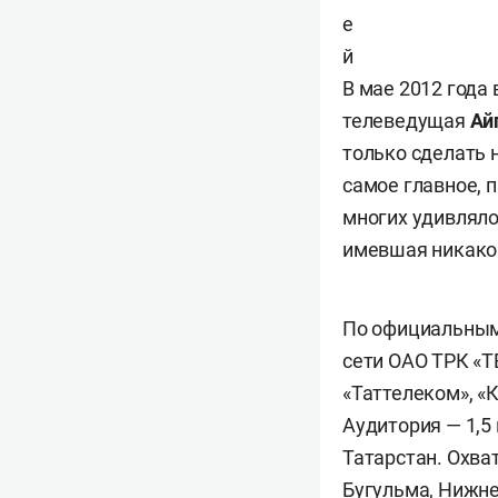
е
й
В мае 2012 года
телеведущая
Ай
только сделать 
самое главное, 
многих удивляло
имевшая никаког
По официальным 
сети ОАО ТРК «ТВ
«Таттелеком», «К
Аудитория — 1,5
Татарстан. Охват
Бугульма, Нижне