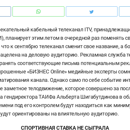
лекательный кабельный телеканал ITV, принадлежащ
), планирует этим летом в очередной раз поменять 
 что к сентябрю телеканал сменит свое название, а б
нацелена на деловую аудиторию. Рекламная служба 
транять соответствующие письма потенциальным рек
прошенные «БИЗНЕС Online» медийные эксперты сомн
атирования канала. Однако само по себе событие инт
ое заметное телодвижение, которое совершено за по
а гендиректора ТАИФа Альберта Шигабутдинова в об
емени под его контролем будут находиться как мини
будут ориентированы на влиятельную аудиторию.
СПОРТИВНАЯ СТАВКА НЕ СЫГРАЛА