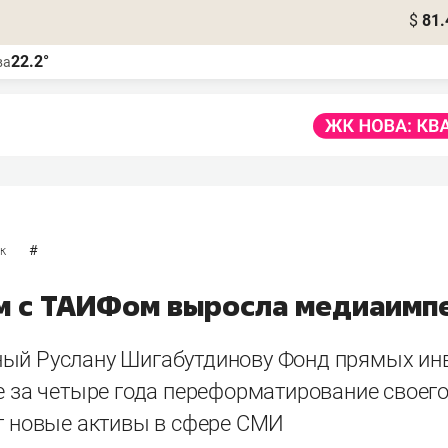
$
81.
22.2°
ва
#
к
м с ТАИФом выросла медиаимп
ый Руслану Шигабутдинову Фонд прямых ин
е за четыре года переформатирование своег
ет новые активы в сфере СМИ