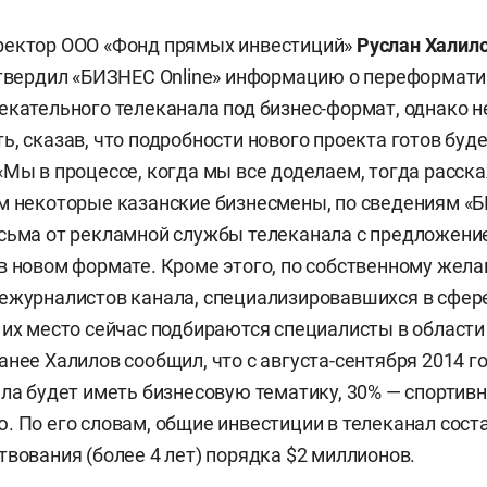
ректор ООО «Фонд прямых инвестиций»
Руслан Халил
дтвердил «БИЗНЕС Online» информацию о переформат
екательного телеканала под бизнес-формат, однако не
, сказав, что подробности нового проекта готов буде
«Мы в процессе, когда мы все доделаем, тогда расск
м некоторые казанские бизнесмены, по сведениям «Б
сьма от рекламной службы телеканала с предложени
в новом формате. Кроме этого, по собственному жел
ежурналистов канала, специализировавшихся в сфере
 их место сейчас подбираются специалисты в области
анее Халилов сообщил, что с августа-сентября 2014 г
ала будет иметь бизнесовую тематику, 30% — спортив
. По его словам, общие инвестиции в телеканал соста
твования (более 4 лет) порядка $2 миллионов.