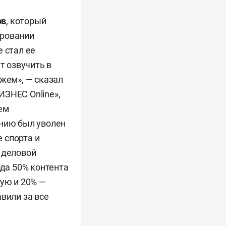
ов
, который
ировании
 стал ее
т озвучить в
ажем», — сказал
ИЗНЕС Online»,
ем
анию был уволен
 спорта и
 деловой
ода 50% контента
ную и 20% —
вили за все