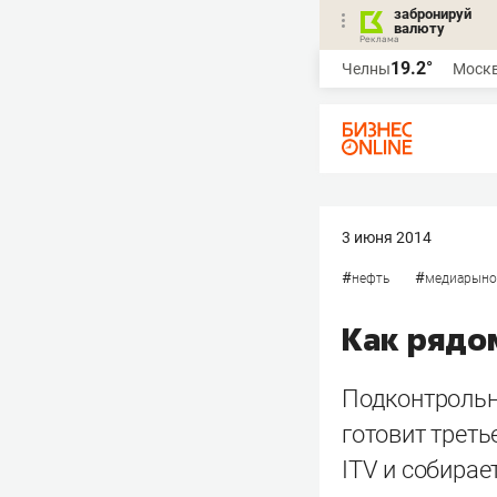
забронируй
валюту
19.2°
Челны
Моск
3 июня 2014
#
#
нефть
медиарыно
Как рядо
Подконтрольн
готовит треть
ITV и собира