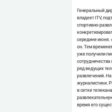
Генеральный ди
владеет ITV, по
спортивно-развл
конкретизировать
середине июня. 
он. Тем времене
уже получили пи
сотрудничества 
ряд ведущих тел
развлечений. На
журналистики. Р
в сетке телекан
развлекательную
время его сущес