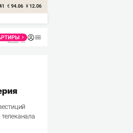
41
€
94.06
¥
12.06
ерия
вестиций
о телеканала