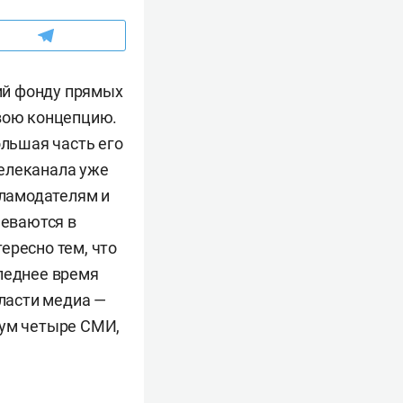
ий фонду прямых
свою концепцию.
ольшая часть его
телеканала уже
ламодателям и
еваются в
ересно тем, что
следнее время
ласти медиа —
мум четыре СМИ,