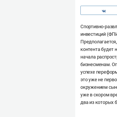
Спортивно-разв
инвестиций (ФПИ
Предполагается,
контента будет 
начала распрос
бизнесменам. О
успехе переформ
это уже не перв
окружением сын
уже в скором вр
два из которых 