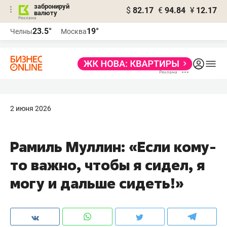
забронируй
$
82.17
€
94.84
¥
12.17
валюту
23.5°
19°
Челны
Москва
2 июня 2026
Рамиль Муллин: «Если кому-
то важно, чтобы я сидел, я
могу и дальше сидеть!»