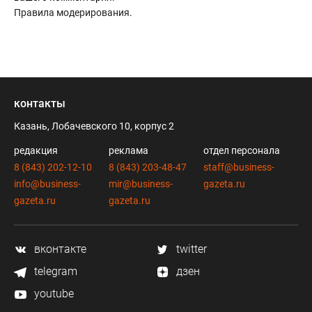
Правила модерирования
.
контакты
Казань, Лобачевского 10, корпус 2
редакция
реклама
отдел персонала
8 (843) 202-12-10
8 (843) 203-48-47
staff@business-
info@business-
mir@business-
gazeta.ru
gazeta.ru
gazeta.ru
вконтакте
twitter
telegram
дзен
youtube