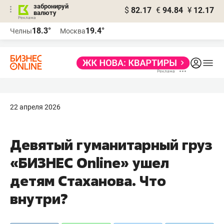
забронируй
$
82.17
€
94.84
¥
12.17
валюту
18.3°
19.4°
Челны
Москва
22 апреля 2026
Девятый гуманитарный груз
«БИЗНЕС Online» ушел
детям Стаханова. Что
внутри?