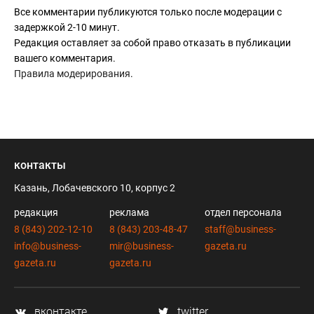
Все комментарии публикуются только после модерации с
задержкой 2-10 минут.
Редакция оставляет за собой право отказать в публикации
вашего комментария.
Правила модерирования
.
контакты
Казань, Лобачевского 10, корпус 2
редакция
реклама
отдел персонала
8 (843) 202-12-10
8 (843) 203-48-47
staff@business-
info@business-
mir@business-
gazeta.ru
gazeta.ru
gazeta.ru
вконтакте
twitter