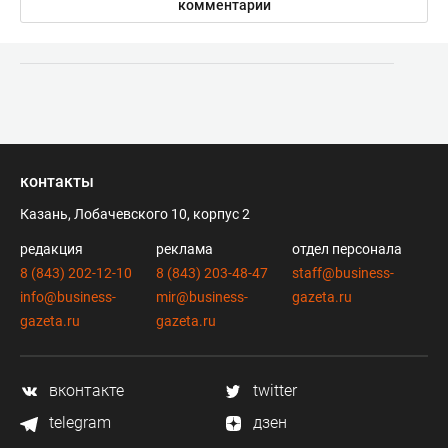
комментарии
контакты
Казань, Лобачевского 10, корпус 2
редакция
реклама
отдел персонала
8 (843) 202-12-10
8 (843) 203-48-47
staff@business-
info@business-
mir@business-
gazeta.ru
gazeta.ru
gazeta.ru
вконтакте
twitter
telegram
дзен