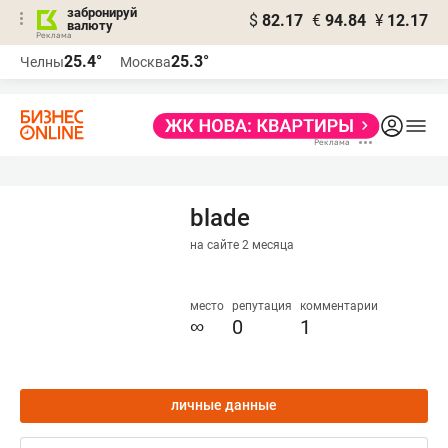
забронируй
$
82.17
€
94.84
¥
12.17
валюту
25.4°
25.3°
Челны
Москва
blade
на сайте 2 месяца
место
репутация
комментарии
∞
0
1
личные данные