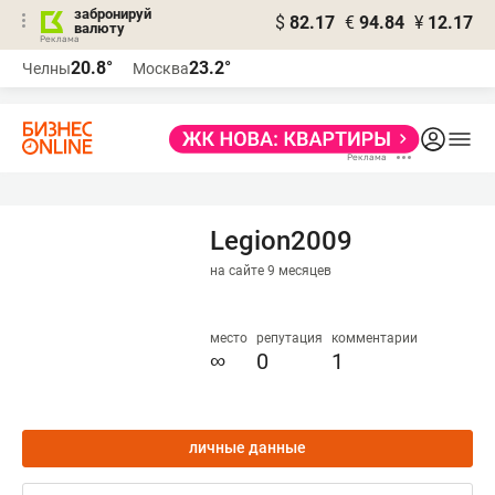
забронируй
$
82.17
€
94.84
¥
12.17
валюту
20.8°
23.2°
Челны
Москва
Legion2009
на сайте 9 месяцев
место
репутация
комментарии
∞
0
1
личные данные