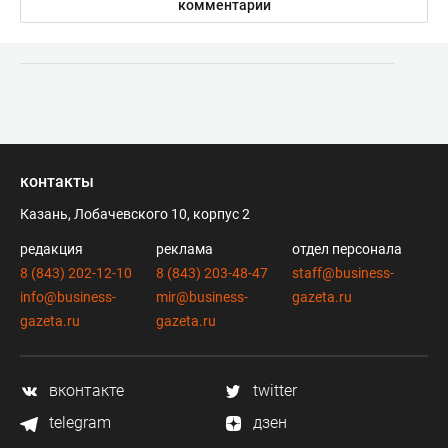
комментарии
контакты
Казань, Лобачевского 10, корпус 2
редакция
реклама
отдел персонала
8 (843) 202-12-10
8 (843) 203-48-47
staff@business-
info@business-
mir@business-
gazeta.ru
gazeta.ru
gazeta.ru
вконтакте
twitter
telegram
дзен