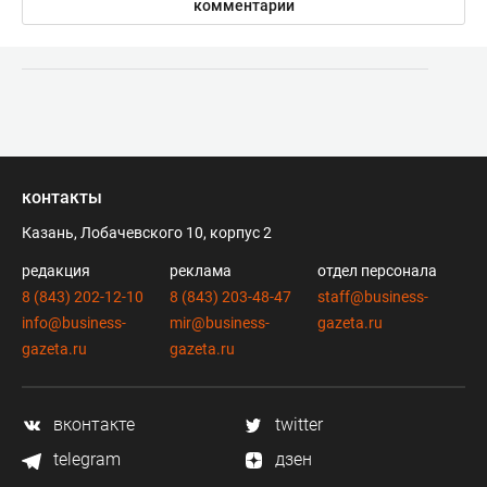
комментарии
контакты
Казань, Лобачевского 10, корпус 2
редакция
реклама
отдел персонала
8 (843) 202-12-10
8 (843) 203-48-47
staff@business-
info@business-
mir@business-
gazeta.ru
gazeta.ru
gazeta.ru
вконтакте
twitter
telegram
дзен