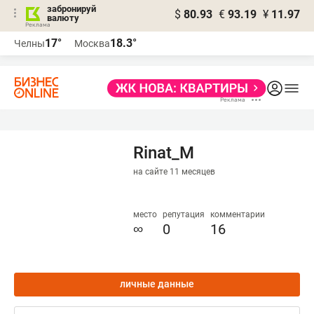
забронируй
$
80.93
€
93.19
¥
11.97
валюту
17°
18.3°
Челны
Москва
Rinat_M
на сайте 11 месяцев
место
репутация
комментарии
∞
0
16
личные данные