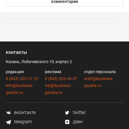
комментарии
контакты
Казань, Лобачевского 10, корпус 2
редакция
реклама
отдел персонала
8 (843) 202-12-10
8 (843) 203-48-47
staff@business-
info@business-
mir@business-
gazeta.ru
gazeta.ru
gazeta.ru
вконтакте
twitter
telegram
дзен