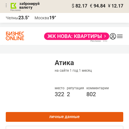
забронируй
$
82.17
€
94.84
¥
12.17
валюту
23.5°
19°
Челны
Москва
Атика
на сайте 1 год 1 месяц
место
репутация
комментарии
322
2
802
личные данные