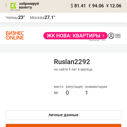
забронируй
$
81.41
€
94.06
¥
12.06
валюту
23°
27.1°
Челны
Москва
Ruslan2292
на сайте 9 лет 4 месяца
место
репутация
комментарии
∞
0
1
личные данные