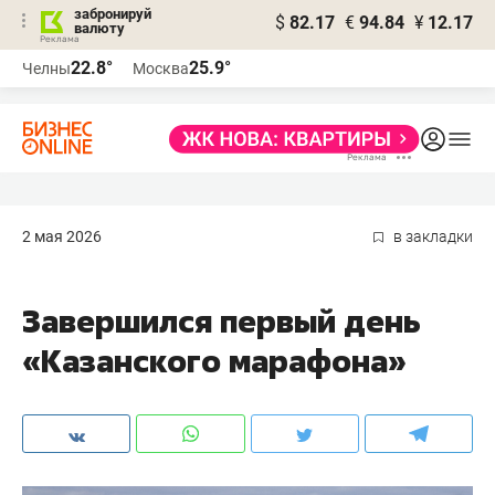
забронируй
$
82.17
€
94.84
¥
12.17
валюту
22.8°
25.9°
Челны
Москва
2 мая 2026
в закладки
Завершился первый день
«Казанского марафона»