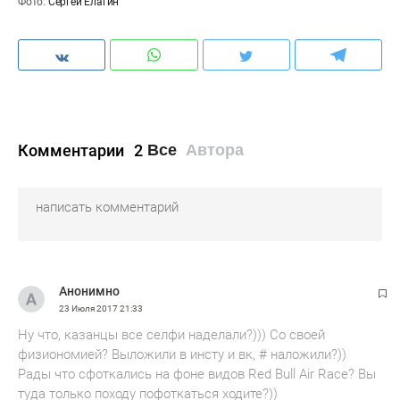
Фото:
Сергей Елагин
Комментарии
2
Все
Автора
Анонимно
23 Июля 2017
21:33
Ну что, казанцы все селфи наделали?))) Cо своей
физиономией? Выложили в инсту и вк, # наложили?))
Рады что сфоткались на фоне видов Red Bull Air Race? Вы
туда только походу пофоткаться ходите?))