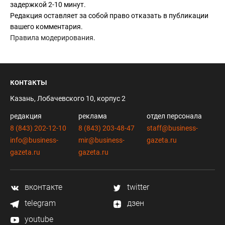
задержкой 2-10 минут.
Редакция оставляет за собой право отказать в публикации
вашего комментария.
Правила модерирования
.
контакты
Казань, Лобачевского 10, корпус 2
редакция
реклама
отдел персонала
8 (843) 202-12-10
8 (843) 203-48-47
staff@business-
info@business-
mir@business-
gazeta.ru
gazeta.ru
gazeta.ru
вконтакте
twitter
telegram
дзен
youtube