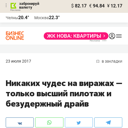
забронируй
$
82.17
€
94.84
¥
12.17
валюту
20.4°
22.3°
Челны
Москва
23 июля 2017
в закладки
Никаких чудес на виражах —
только высший пилотаж и
безудержный драйв