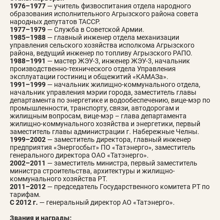
1976–1977
— учитель физвоспитания отдела народного
образования исполнительного Агрызского района совета
народных депутатов ТАССР.
1977–1979
— Служба в Советской Армии.
1985–1988
— главный инженер отдела механизации
управления сельского хозяйства исполкома Агрызского
района, ведущий инженер по топливу Агрызского РАПО.
1988–1991
— мастер ЖЭУ-3, инженер ЖЭУ-3, начальник
производственно-технического отдела Управления
эксплуатации гостиниц и общежитий «КАМАЗа».
1991–1999
— начальник жилищно-коммунального отдела,
начальник управления мэрии города, заместитель главы
департамента по энергетике и водообеспечению, вице-мэр по
промышленности, транспорту, связи, автодорогам и
жилищным вопросам, вице-мэр – глава департамента
жилищно-коммунального хозяйства и энергетики, первый
заместитель главы администрации г. Набережные Челны.
1999–2002
— заместитель директора, главный инженер
предприятия «Энергосбыт» ПО «Татэнерго», заместитель
генерального директора ОАО «Татэнерго».
2002–2011
— заместитель министра, первый заместитель
министра строительства, архитектуры и жилищно-
коммунального хозяйства РТ.
2011–2012
— председатель Государственного комитета РТ по
тарифам.
С 2012 г.
— генеральный директор АО «Татэнерго».
Звания и награды: