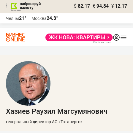
забронируй
$
82.17
€
94.84
¥
12.17
валюту
21°
24.3°
Челны
Москва
Хазиев Раузил Магсумянович
генеральный директор АО «Татэнерго»