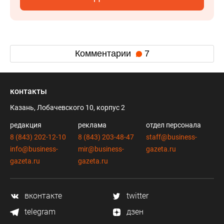
Комментарии
7
контакты
Казань, Лобачевского 10, корпус 2
редакция
реклама
отдел персонала
8 (843) 202-12-10
8 (843) 203-48-47
staff@business-
info@business-
mir@business-
gazeta.ru
gazeta.ru
gazeta.ru
вконтакте
twitter
telegram
дзен