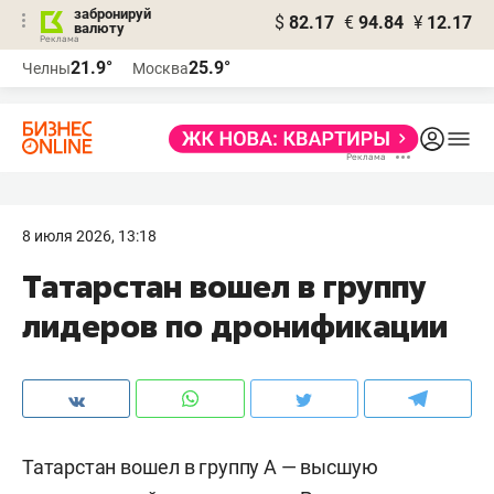
забронируй
$
82.17
€
94.84
¥
12.17
валюту
21.9°
25.9°
Челны
Москва
8 июля 2026, 13:18
Татарстан вошел в группу
лидеров по дронификации
Татарстан вошел в группу А — высшую