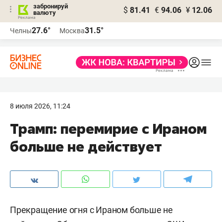
забронируй
$
81.41
€
94.06
¥
12.06
валюту
27.6°
31.5°
Челны
Москва
8 июля 2026, 11:24
Трамп: перемирие с Ираном
больше не действует
Прекращение огня с Ираном больше не