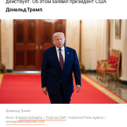
действует. Об этом заявил президент США
Дональд Трамп
.
Дональд Трамп
Фото: ©
Aaron Schwartz — Pool via CNP
/ Keystone Press Agency /
www.globallookpress.com