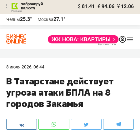
забронируй
$
81.41
€
94.06
¥
12.06
валюту
25.3°
27.1°
Челны
Москва
8 июля 2026, 06:44
В Татарстане действует
угроза атаки БПЛА на 8
городов Закамья