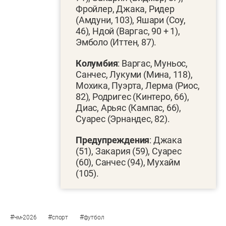
Фройлер, Джака, Ридер
(Амдуни, 103), Яшари (Соу,
46), Ндой (Варгас, 90 + 1),
Эмболо (Иттен, 87).
Колумбия
: Варгас, Муньос,
Санчес, Лукуми (Мина, 118),
Мохика, Пуэрта, Лерма (Риос,
82), Родригес (Кинтеро, 66),
Диас, Арьяс (Кампас, 66),
Суарес (Эрнандес, 82).
Предупреждения
: Джака
(51), Закария (59), Суарес
(60), Санчес (94), Мухайм
(105).
#
#
#
чм-2026
спорт
футбол