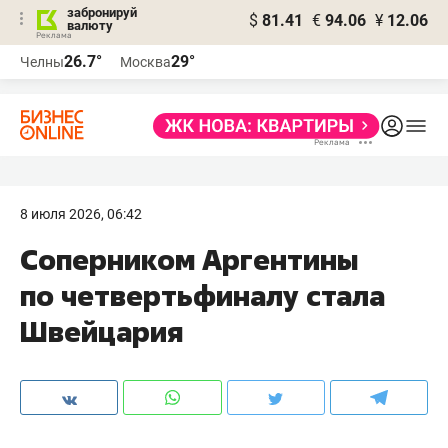
забронируй
$
81.41
€
94.06
¥
12.06
валюту
26.7°
29°
Челны
Москва
8 июля 2026, 06:42
Соперником Аргентины
по четвертьфиналу стала
Швейцария