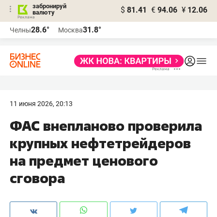
забронируй
$
81.41
€
94.06
¥
12.06
валюту
28.6°
31.8°
Челны
Москва
11 июня 2026, 20:13
ФАС внепланово проверила
крупных нефтетрейдеров
на предмет ценового
сговора