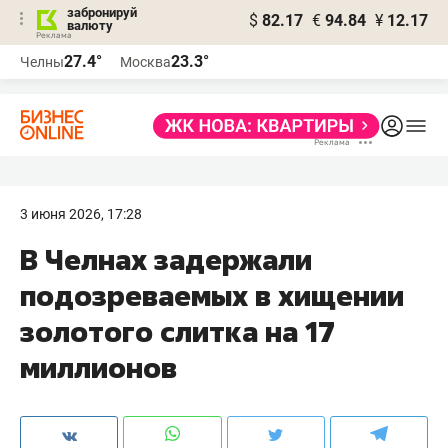
забронируй
$
82.17
€
94.84
¥
12.17
валюту
27.4°
23.3°
Челны
Москва
3 июня 2026, 17:28
В Челнах задержали
подозреваемых в хищении
золотого слитка на 17
миллионов