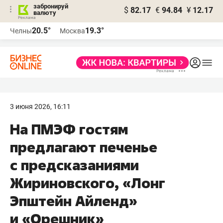
забронируй
$
82.17
€
94.84
¥
12.17
валюту
20.5°
19.3°
Челны
Москва
3 июня 2026, 16:11
На ПМЭФ гостям
предлагают печенье
с предсказаниями
Жириновского, «Лонг
Эпштейн Айленд»
и «Орешник»