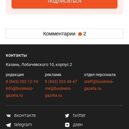
подписаться
Комментарии
2
контакты
Казань, Лобачевского 10, корпус 2
редакция
реклама
отдел персонала
8 (843) 202-12-10
8 (843) 203-48-47
staff@business-
info@business-
mir@business-
gazeta.ru
gazeta.ru
gazeta.ru
вконтакте
twitter
telegram
дзен