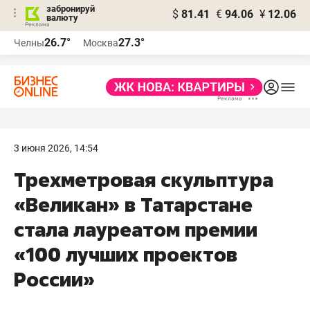
забронируй
$
81.41
€
94.06
¥
12.06
валюту
26.7°
27.3°
Челны
Москва
3 июня 2026, 14:54
Трехметровая скульптура
«Великан» в Татарстане
стала лауреатом премии
«100 лучших проектов
России»