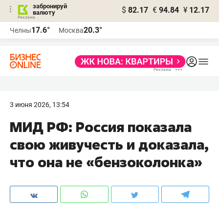
забронируй
$
82.17
€
94.84
¥
12.17
валюту
17.6°
20.3°
Челны
Москва
3 июня 2026, 13:54
МИД РФ: Россия показала
свою живучесть и доказала,
что она не «бензоколонка»