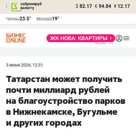
забронируй
$
82.17
€
94.84
¥
12.17
валюту
23.5°
19°
Челны
Москва
3 июня 2026, 12:31
Татарстан может получить
почти миллиард рублей
на благоустройство парков
в Нижнекамске, Бугульме
и других городах