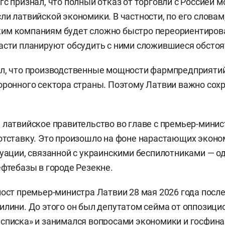
гс признал, что полный отказ от торговли с Россией 
ли латвийской экономики. В частности, по его слова
им компаниям будет сложно быстро переориентирова
асти планируют обсудить с ними сложившиеся обстоя
ил, что производственные мощности фармпредприяти
оронного сектора страны. Поэтому Латвии важно сохр
 латвийское правительство во главе с премьер-мини
отставку. Это произошло на фоне нарастающих экон
туации, связанной с украинскими беспилотниками — од
ефтебазы в городе Резекне.
пост премьер-министра Латвии 28 мая 2026 года после
илини. До этого он был депутатом сейма от оппозици
списка» и занимался вопросами экономики и госфин