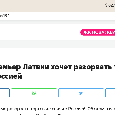
$
82.
19°
ва
емьер Латвии хочет разорвать
оссией
мо разорвать торговые связи с Россией. Об этом зая