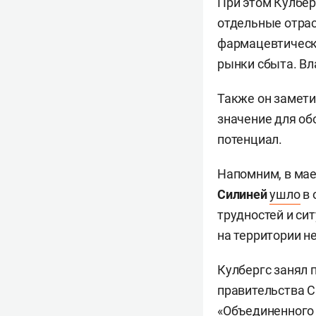
При этом Кулбер
отдельные отрас
фармацевтическ
рынки сбыта. Вл
Также он замет
значение для об
потенциал.
Напомним, в мае
Силиней
ушло
в 
трудностей и си
на территории н
Кулбергс занял 
правительства С
«Объединенного 