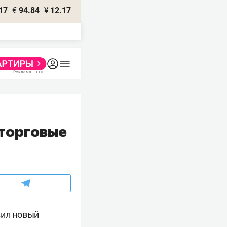
17
€
94.84
¥
12.17
 торговые
вил новый