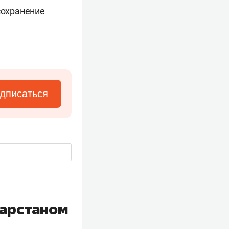
сохранение
дписаться
тарстаном