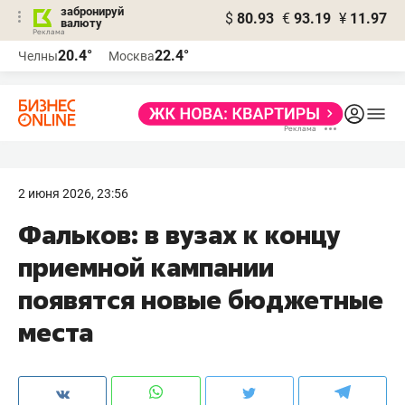
забронируй
$
80.93
€
93.19
¥
11.97
валюту
20.4°
22.4°
Челны
Москва
2 июня 2026, 23:56
Фальков: в вузах к концу
приемной кампании
появятся новые бюджетные
места