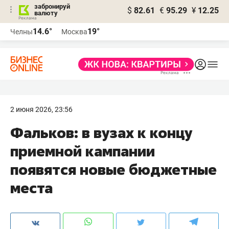
забронируй
$
82.61
€
95.29
¥
12.25
валюту
14.6°
19°
Челны
Москва
2 июня 2026, 23:56
Фальков: в вузах к концу
приемной кампании
появятся новые бюджетные
места