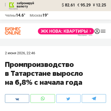
забронируй
$
82.61
€
95.29
¥
12.25
валюту
14.6°
19°
Челны
Москва
2 июня 2026, 22:46
Промпроизводство
в Татарстане выросло
на 6,8% с начала года