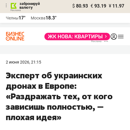
забронируй
$
80.93
€
93.19
¥
11.97
валюту
17°
18.3°
Челны
Москва
2 июня 2026, 21:15
Эксперт об украинских
дронах в Европе:
«Раздражать тех, от кого
зависишь полностью, —
плохая идея»