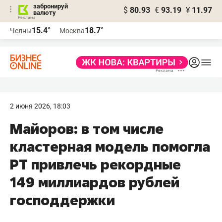
забронируй
$
80.93
€
93.19
¥
11.97
валюту
15.4°
18.7°
Челны
Москва
2 июня 2026, 18:03
Майоров: в том числе
кластерная модель помогла
РТ привлечь рекордные
149 миллиардов рублей
господдержки