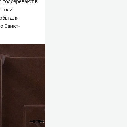
о подозревают в
етней
кобы для
о Санкт-