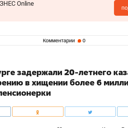
ЗНЕС Online
по
Комментарии
0
урге задержали 20-летнего ка
рению в хищении более 6 милл
 пенсионерки