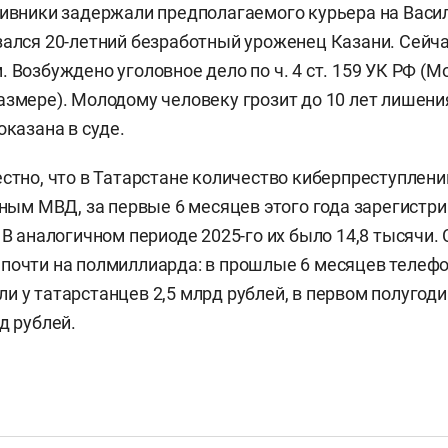
тивники задержали предполагаемого курьера на Вас
зался 20-летний безработный уроженец Казани. Сейча
. Возбуждено уголовное дело по ч. 4 ст. 159 УК РФ (
азмере). Молодому человеку грозит до 10 лет лишени
оказана в суде.
естно, что в Татарстане количество киберпреступлен
нным МВД, за первые 6 месяцев этого года зарегистри
 В аналогичном периоде 2025-го их было 14,8 тысячи.
почти на полмиллиарда: в прошлые 6 месяцев телеф
и у татарстанцев 2,5 млрд рублей, в первом полугоди
д рублей.