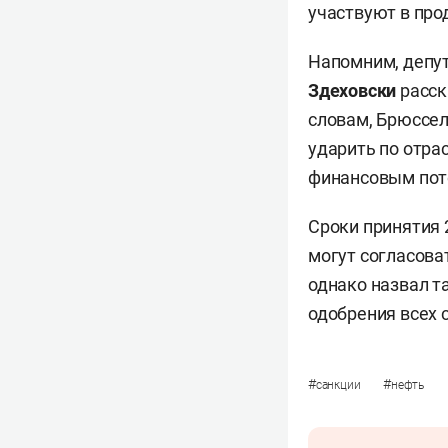
участвуют в про
Напомним, депут
Здеховски
расск
словам, Брюссел
ударить по отра
финансовым пото
Сроки принятия 
могут согласова
однако назвал т
одобрения всех 
#
#
санкции
нефть