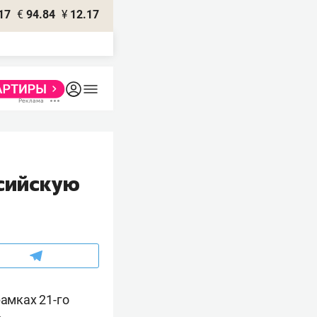
17
€
94.84
¥
12.17
ссийскую
рамках 21-го