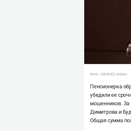
Фото: «БИЗНЕС Online»
Пенсионерка обр
убедили ее сроч
мошенников. За
Димитрова и Буд
Общая сумма пох