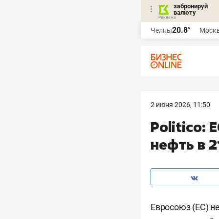
забронируй
валюту
20.8°
Челны
Моск
2 июня 2026, 11:50
Politico:
нефть в 2
Евросоюз (ЕС) н