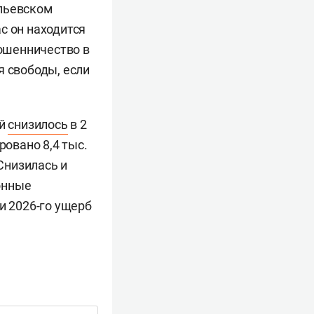
ильевском
с он находится
Мошенничество в
я свободы, если
ий
снизилось
в 2
ровано 8,4 тыс.
 Снизилась и
онные
и 2026-го ущерб