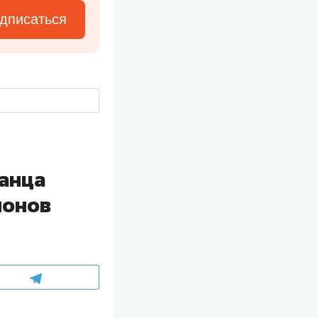
дписаться
занца
ионов