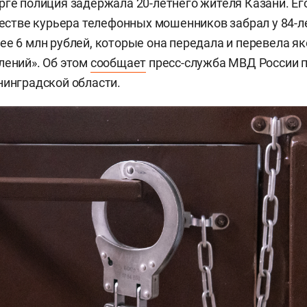
рге полиция задержала 20-летнего жителя Казани. Ег
ачестве курьера телефонных мошенников забрал у 84-л
ее 6 млн рублей, которые она передала и перевела я
лений». Об этом
сообщает
пресс-служба МВД России п
нинградской области.