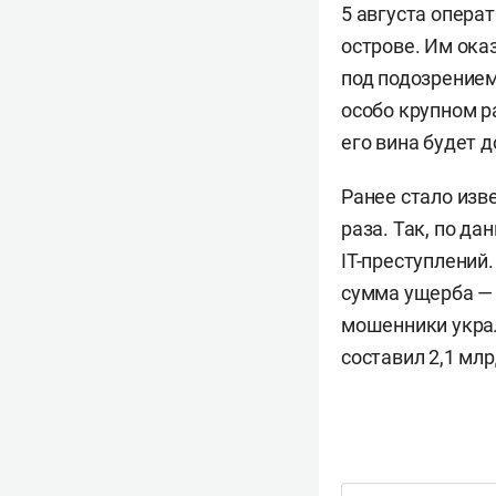
5 августа опера
острове. Им ока
под подозрением
особо крупном р
его вина будет д
Ранее стало изв
раза. Так, по да
IT-преступлений.
сумма ущерба — 
мошенники украл
составил 2,1 млр