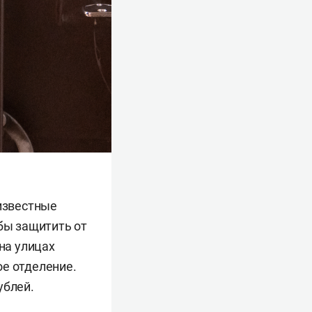
еизвестные
обы защитить от
на улицах
ое отделение.
ублей.