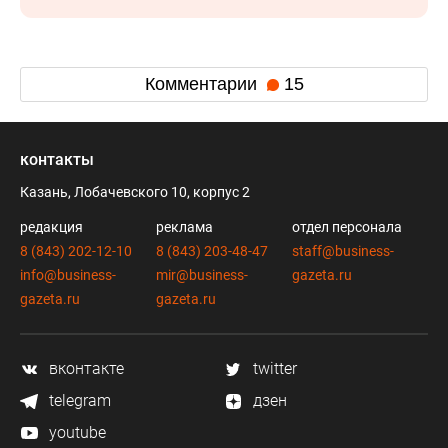
Комментарии
15
контакты
Казань, Лобачевского 10, корпус 2
редакция
реклама
отдел персонала
8 (843) 202-12-10
8 (843) 203-48-47
staff@business-
info@business-
mir@business-
gazeta.ru
gazeta.ru
gazeta.ru
вконтакте
twitter
telegram
дзен
youtube