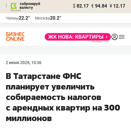
забронируй
$
82.17
€
94.84
¥
12.17
валюту
22.2°
20.2°
Челны
Москва
2 июня 2026, 10:36
В Татарстане ФНС
планирует увеличить
собираемость налогов
с арендных квартир на 300
миллионов