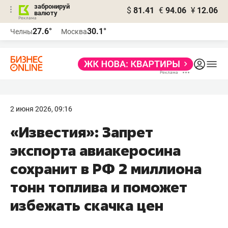
забронируй
$
81.41
€
94.06
¥
12.06
валюту
27.6°
30.1°
Челны
Москва
2 июня 2026, 09:16
«Известия»: Запрет
экспорта авиакеросина
сохранит в РФ 2 миллиона
тонн топлива и поможет
избежать скачка цен