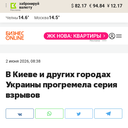
забронируй
$
82.17
€
94.84
¥
12.17
валюту
14.6°
14.5°
Челны
Москва
2 июня 2026, 08:38
В Киеве и других городах
Украины прогремела серия
взрывов