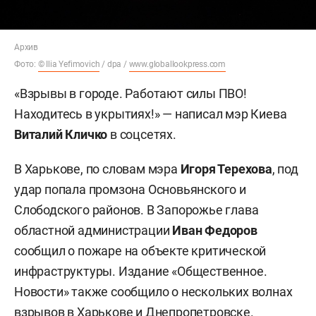
Архив
Фото:
© Ilia Yefimovich
/ dpa /
www.globallookpress.com
«Взрывы в городе. Работают силы ПВО!
Находитесь в укрытиях!» — написал мэр Киева
Виталий Кличко
в соцсетях.
В Харькове, по словам мэра
Игоря Терехова
, под
удар попала промзона Основьянского и
Слободского районов. В Запорожье глава
областной администрации
Иван Федоров
сообщил о пожаре на объекте критической
инфраструктуры. Издание «Общественное.
Новости» также сообщило о нескольких волнах
взрывов в Харькове и Днепропетровске.