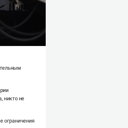
ительным
ории
, никто не
ые ограничения