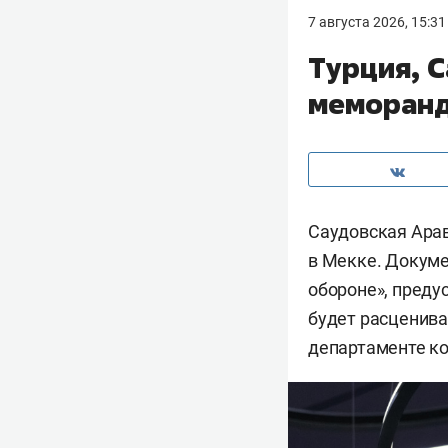
7 августа 2026, 15:31
Турция, 
меморанд
Саудовская Арав
в Мекке. Докуме
обороне», преду
будет расценива
департаменте к