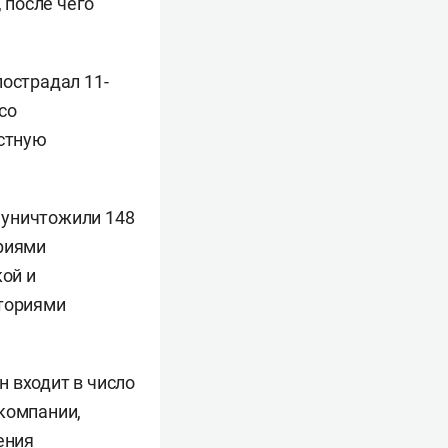
 после чего
острадал 11-
со
стную
 уничтожили 148
ориями
кой и
аториями
 входит в число
компании,
ения