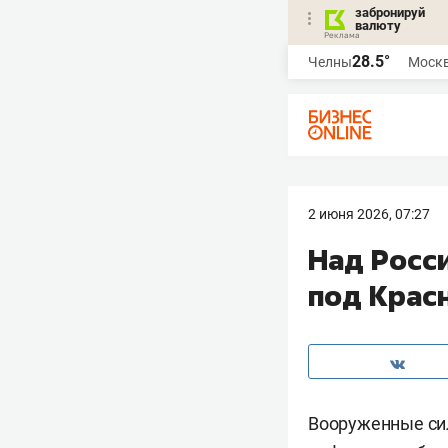
забронируй
валюту
28.5°
Челны
Моск
2 июня 2026, 07:27
Над Росси
под Крас
Вооруженные си