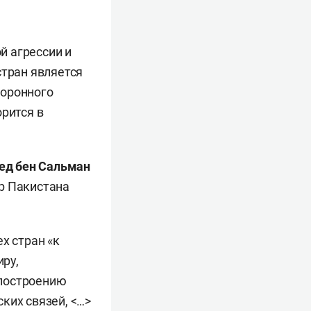
й агрессии и
стран является
боронного
орится в
д бен Сальман
р Пакистана
х стран «к
ру,
 построению
ких связей, <…>