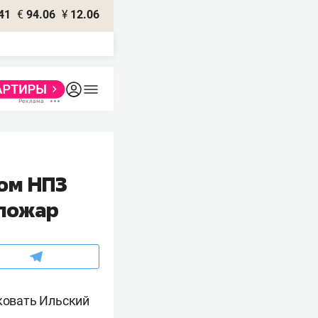
41
€
94.06
¥
12.06
ком НПЗ
 пожар
ковать Ильский