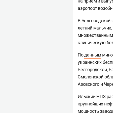
на прием и выпус
аэропорт возобн
В Белгородской 
летний мальчик,
множественными
клиническую бо
По
данным
миноб
украинских бесп
Белгородской, Б
Смоленской обла
Азовского и Чер
Ильский НПЗ рас
крупнейших неф
мощность завода