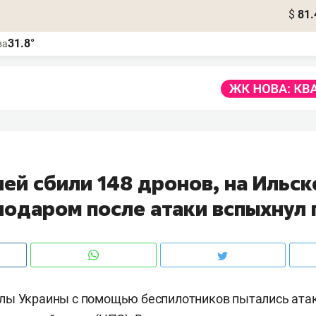
$
81.
31.8°
ва
ей сбили 148 дронов, на Ильс
нодаром после атаки вспыхнул
лы Украины с помощью беспилотников пытались ата