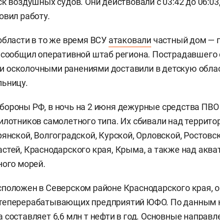
к воздушных судов. Они действовали с 03:42 до 06:03,
овил работу.
области в то же время ВСУ
атаковали
частный дом — п
 сообщил оперативной штаб региона. Пострадавшего 
 осколочными ранениями доставили в детскую обла
льницу.
ороны РФ, в ночь на 2 июня дежурные средства ПВО
илотников самолетного типа. Их сбивали над террит
рянской, Волгоградской, Курской, Орловской, Ростовс
стей, Краснодарского края, Крыма, а также над акв
ного морей.
положен в Северском районе Краснодарского края, он
теперерабатывающих предприятий ЮФО. По данным 
 составляет 6,6 млн т нефти в год. Основные направл