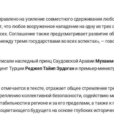
равлено на усиление совместного сдерживания любо
, что любое вооруженное нападение на одну из трех 
сех. Соглашение также предусматривает развитие о
между тремя государствами во всех аспектах», — гов
писали наследный принц Саудовской Аравии
Мухамме
идент Турции
Реджеп
Тайип Эрдоган
и премьер-минист
 отмечается в тексте, отражает общее стремление тре
еплению коллективной безопасности, содействию ми
стабильности в регионе и за его пределами, а также к
роцветающего будущего на основе глубоких историчес