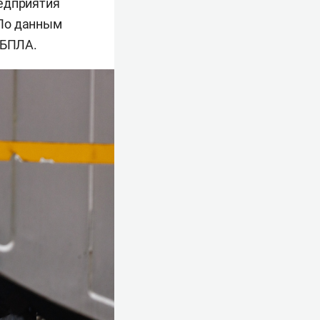
редприятия
 По данным
 БПЛА.