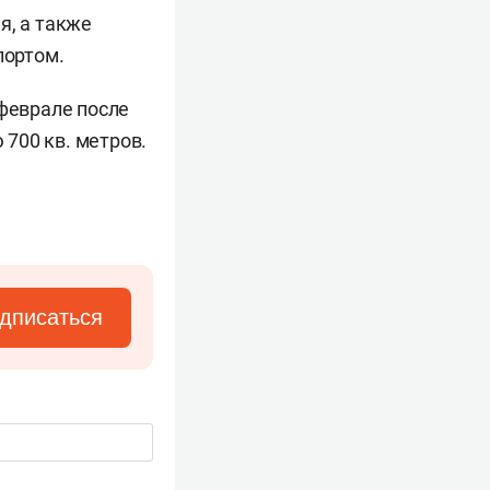
я, а также
портом.
 феврале после
700 кв. метров.
дписаться