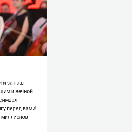
сти за наш
бшим и вечной
 символ
гу перед вами!
ь миллионов