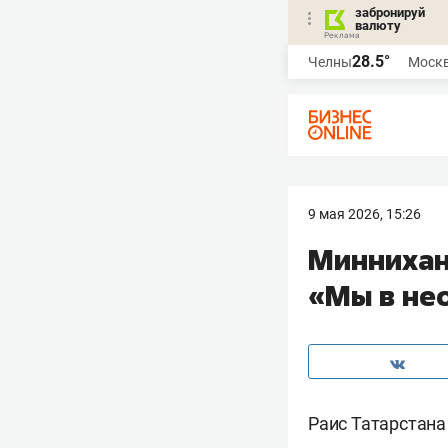
забронируй
валюту
28.5°
Челны
Моск
9 мая 2026, 15:26
Миннихан
«Мы в не
Раис Татарстан