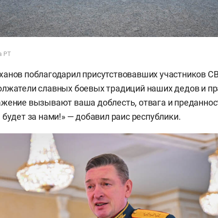
а РТ
анов поблагодарил присутствовавших участников СВ
лжатели славных боевых традиций наших дедов и пр
жение вызывают ваша доблесть, отвага и преданност
 будет за нами!» — добавил раис республики.