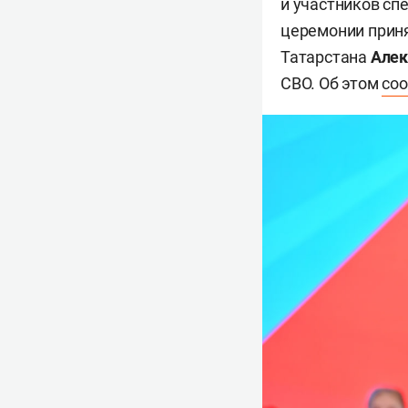
и участников сп
церемонии приня
Татарстана
Алек
СВО. Об этом
со