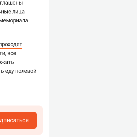
риглашены
ьные лица
 мемориала
проходят
и, все
ржать
ь еду полевой
дписаться