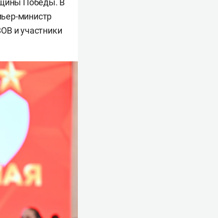
вщины Победы. В
мьер-министр
ВОВ и участники