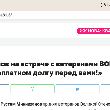
$
81.
31.8°
ва
ов на встрече с ветеранами ВО
оплатном долгу перед вами!»
а
Рустам Минниханов
принял ветеранов Великой Отеч