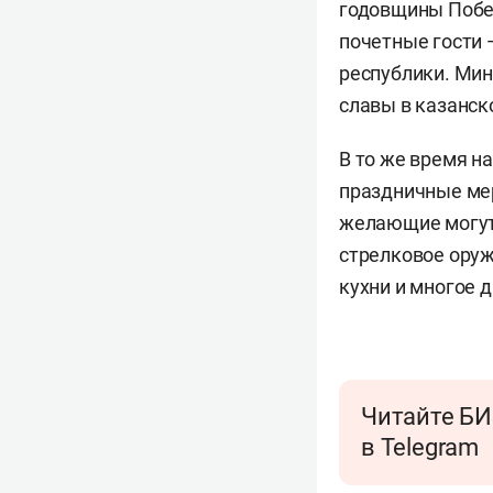
годовщины Побе
почетные гости 
республики. Ми
славы в казанск
В то же время н
праздничные мер
желающие могут 
стрелковое оруж
кухни и многое д
Читайте БИ
в Telegram