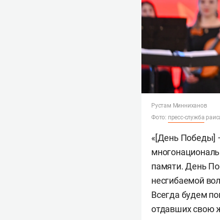
Рустам Минниханов
Фото:
пресс-служба
раис
«[День Победы] 
многонациональн
памяти. День По
несгибаемой вол
Всегда будем по
отдавших свою ж