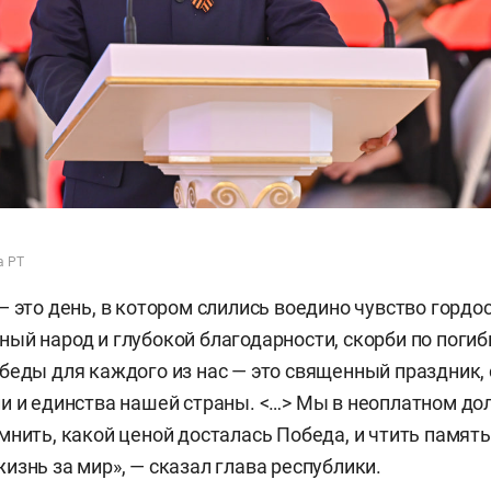
а РТ
— это день, в котором слились воедино чувство гордо
ый народ и глубокой благодарности, скорби по поги
беды для каждого из нас — это священный праздник,
и и единства нашей страны. <…> Мы в неоплатном дол
мнить, какой ценой досталась Победа, и чтить памят
изнь за мир», — сказал глава республики.