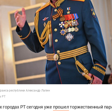
 раиса республики Александр Лапин
а РТ
их городах РТ сегодня уже
прошел
торжественный пара