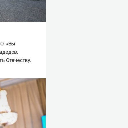
О. «Вы
адедов.
ь Отечеству.