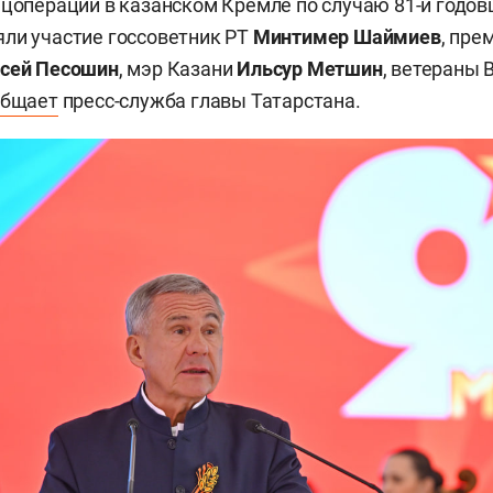
ецоперации в казанском Кремле по случаю 81-й годо
ли участие госсоветник РТ
Минтимер Шаймиев
, пре
сей Песошин
, мэр Казани
Ильсур Метшин
, ветераны 
общает
пресс-служба главы Татарстана.