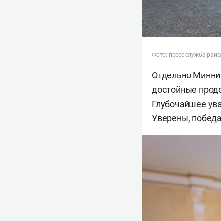
Фото:
пресс-служба
раис
Отдельно Минних
достойные продо
Глубочайшее ува
Уверены, победа