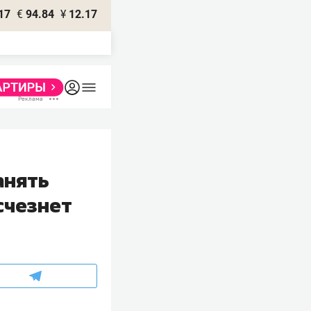
17
€
94.84
¥
12.17
анять
счезнет