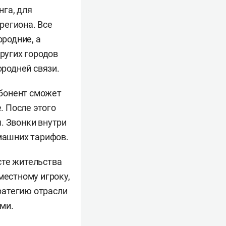
га, для
региона. Все
родние, а
других городов
родней связи.
Абонент сможет
. После этого
. Звонки внутри
омашних тарифов.
сте жительства
местному игроку,
ратегию отрасли
ми.