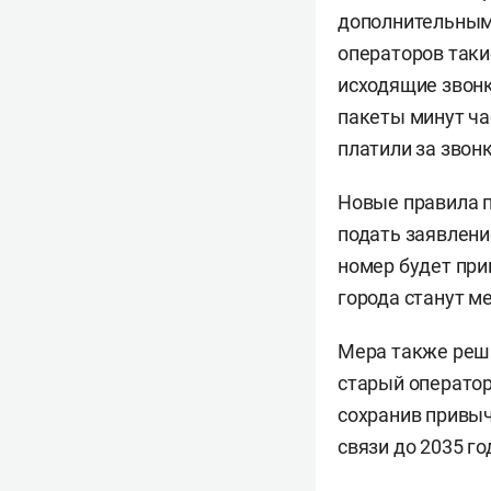
дополнительными
операторов таки
исходящие звонк
пакеты минут ча
платили за звон
Новые правила 
подать заявление
номер будет при
города станут м
Мера также реша
старый оператор
сохранив привыч
связи до 2035 г