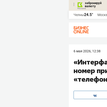
забронируй
валюту
24.5°
Челны
Моск
6 мая 2026, 12:38
«Интерфа
номер при
«телефон