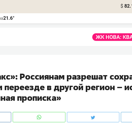
$
82.
21.6°
ва
кс»: Россиянам разрешат сохр
 переезде в другой регион – и
ная прописка»