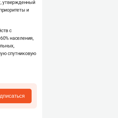
нт, утвержденный
 приоритеты и
ств с
 60% населения,
льных,
ьную спутниковую
дписаться