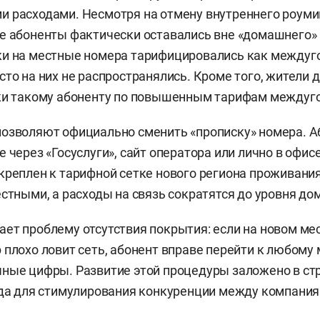
 расходами. Несмотря на отмену внутреннего роумин
е абоненты фактически оставались вне «домашнего» 
и на местные номера тарифицировались как междуго
сто на них не распространялись. Кроме того, жители 
ки такому абоненту по повышенным тарифам междуго
позволяют официально сменить «прописку» номера. 
 через «Госуслуги», сайт оператора или лично в офисе
креплен к тарифной сетке нового региона проживания
естными, а расходы на связь сократятся до уровня д
ет проблему отсутствия покрытия: если на новом ме
 плохо ловит сеть, абонент вправе перейти к любому 
ные цифры. Развитие этой процедуры заложено в ст
ода для стимулирования конкуренции между компания