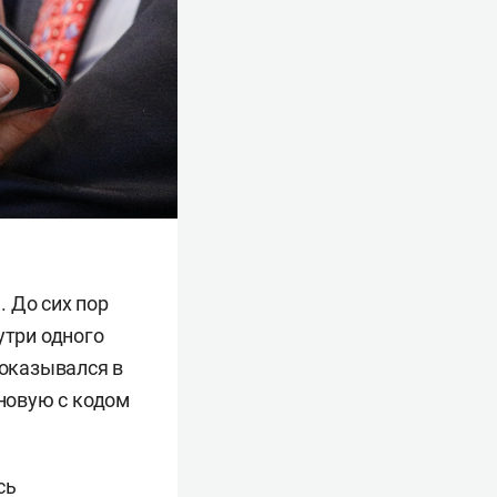
 До сих пор
утри одного
 оказывался в
 новую с кодом
сь