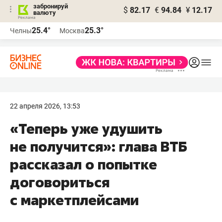
забронируй
$
82.17
€
94.84
¥
12.17
валюту
25.4°
25.3°
Челны
Москва
22 апреля 2026, 13:53
«Теперь уже удушить
не получится»: глава ВТБ
рассказал о попытке
договориться
с маркетплейсами