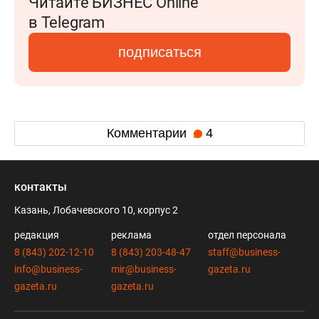
Читайте БИЗНЕС Online
в Telegram
подписаться
Комментарии
4
контакты
Казань, Лобачевского 10, корпус 2
редакция
реклама
отдел персонала
8 (843) 202-12-10
8 (843) 203-48-47
staff@business-
info@business-
mir@business-
gazeta.ru
gazeta.ru
gazeta.ru