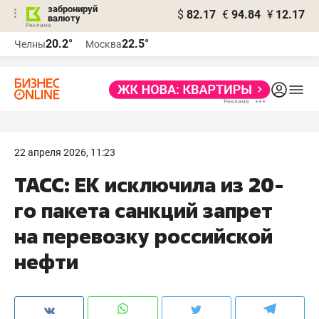
забронируй
$
82.17
€
94.84
¥
12.17
валюту
20.2°
22.5°
Челны
Москва
22 апреля 2026, 11:23
ТАСС: ЕК исключила из 20-
го пакета санкций запрет
на перевозку российской
нефти