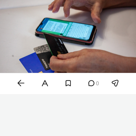
0
Фото: «БИЗНЕС Online»
Под санкции попали в том числе
«Росэксимбанк», банк «Центр-инвест», «Реалист
Банк», «Банк „Ставр“», ТелеПорт Банк» и «Оней
Банк». Кроме того, в список включили компании