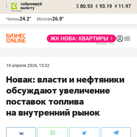
забронируй
$
80.93
€
93.19
¥
11.97
валюту
24.2°
26.8°
Челны
Москва
10 апреля 2026, 15:32
Новак: власти и нефтяники
обсуждают увеличение
поставок топлива
на внутренний рынок