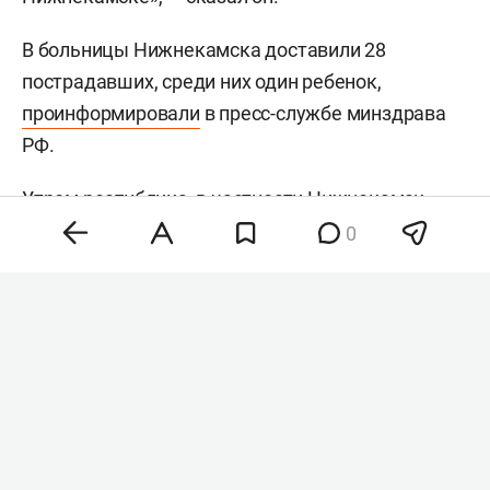
В больницы Нижнекамска доставили 28
пострадавших, среди них один ребенок,
проинформировали
в пресс-службе минздрава
РФ.
Утром республика, в частности Нижнекамск,
подверглась
массированной атаке БПЛА. Как
0
ранее сообщили в казанском Кремле,
беспилотники атаковали производственные и
гражданские объекты города. В результате
погибли 12 человек, еще 39 получили ранения, в
Татарстане
объявили
траур. В Нижнекамск
направили дополнительные медицинские
бригады из Набережных Челнов и Казани.