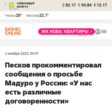
забронируй
$
82.17
€
94.84
¥
12.17
валюту
20°
22.7°
Челны
Москва
2 ноября 2025, 09:57
Песков прокомментировал
сообщения о просьбе
Мадуро у России: «У нас
есть различные
договоренности»