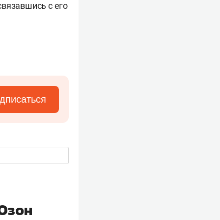
связавшись с его
дписаться
«Озон