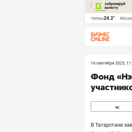
забронируй
валюту
24.2°
Челны
Моск
16 сентября 2025, 11
Фонд «Нэ
участник
В Татарстане за