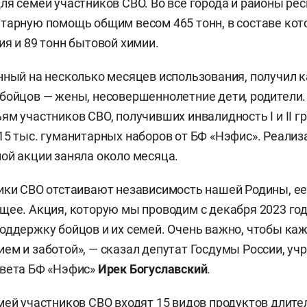
ля семей участников СВО. Во все города и районы ре
тарную помощь общим весом 465 тонн, в составе кот
ия и 89 тонн бытовой химии.
нный на несколько месяцев использования, получил 
бойцов — жены, несовершеннолетние дети, родители
м участников СВО, получивших инвалидность I и II гр
15 тыс. гуманитарных наборов от БФ «Нэфис». Реализ
ой акции заняла около месяца.
ики СВО отстаивают независимость нашей Родины, ее
щее. Акция, которую мы проводим с декабря 2023 год
оддержку бойцов и их семей. Очень важно, чтобы ка
ем и заботой», — сказал депутат Госдумы России, уч
овета БФ «Нэфис»
Ирек Богуславский
.
мей участников СВО входят 15 видов продуктов длите