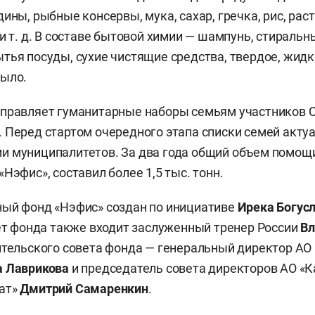
ины, рыбные консервы, мука, сахар, гречка, рис, рас
 и т. д. В составе бытовой химии — шампунь, стираль
тья посуды, сухие чистящие средства, твердое, жидк
мыло.
правляет гуманитарные наборы семьям участников С
 Перед стартом очередного этапа списки семей акту
 муниципалитетов. За два года общий объем помощи
Нэфис», составил более 1,5 тыс. тонн.
ный фонд «Нэфис» создан по инициативе
Ирека Богус
вет фонда также входит заслуженный тренер России
Вл
ительского совета фонда — генеральный директор АО
а Лаврикова
и председатель совета директоров АО «К
ат»
Дмитрий Самаренкин
.