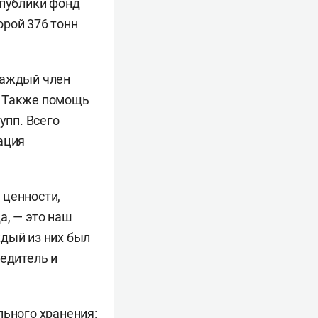
спублики фонд
орой 376 тонн
каждый член
. Также помощь
упп. Всего
ация
 ценности,
а, — это наш
ждый из них был
редитель и
льного хранения: