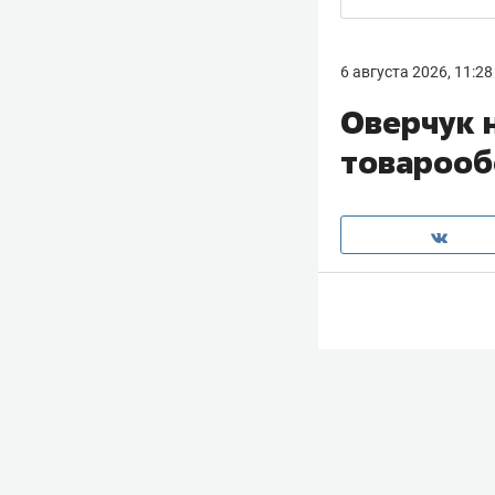
6 августа 2026, 11:28
Оверчук 
товарооб
Товарооборот Ро
две трети по ср
вице-премьер Р