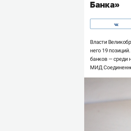
Банка»
Власти Великобр
него 19 позиций
банков — среди н
МИД Соединенно