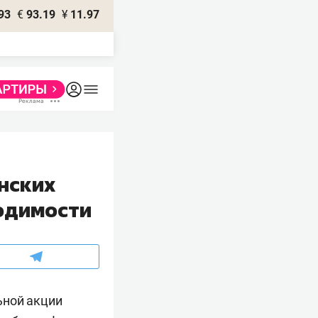
93
€
93.19
¥
11.97
нских
одимости
ьной акции