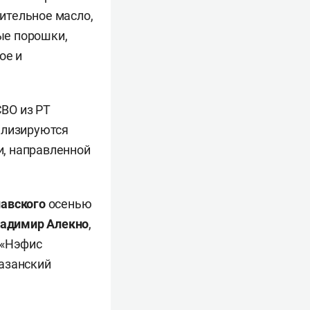
тительное масло,
ные порошки,
ое и
ВО из РТ
ализируются
, направленной
лавского
осенью
адимир Алекно
,
 «Нэфис
азанский