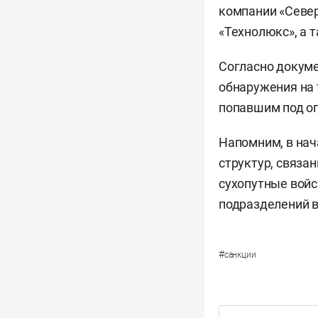
компании «Север
«Технолюкс», а 
Согласно докуме
обнаружения на 
попавшим под ог
Напомним, в на
структур, связа
сухопутные войс
подразделений в
#
санкции