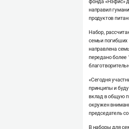
фонда «Нэфис» д
направил гумани
продуктов питан
Набор, рассчита
семьи погибших 
направлена семья
передано более 
благотворительн
«Сегодня участн
принципы и буду
вклад в общую п
окружен внимани
председатель с
В наборы для се