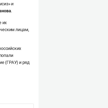
мсиз» и
анова
.
е их
ческим лицам,
российских
 попали
е (ГРАУ) и ряд