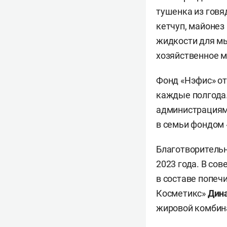
тушенка из говяд
кетчуп, майонез
жидкости для мы
хозяйственное 
Фонд «Нэфис» от
каждые полгода.
администрациями
в семьи фондом «
Благотворитель
2023 года. В со
в составе попеч
Косметикс»
Дин
жировой комбин