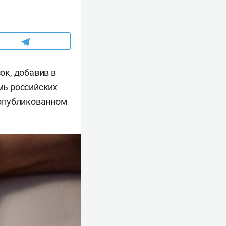
ок, добавив в
мь российских
 опубликованном