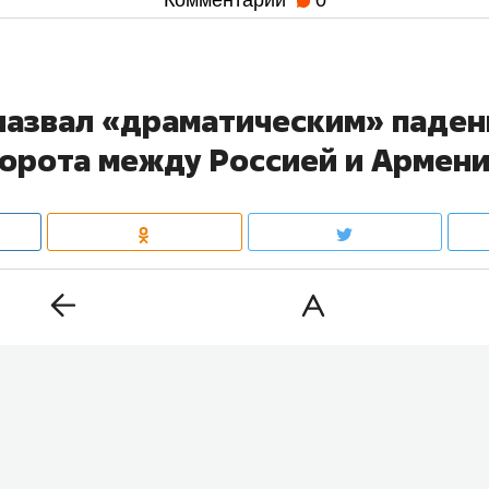
назвал «драматическим» паден
орота между Россией и Армен
ссии и Армении в 2026 году «драматически» сократил
авнению с 2025-м и продолжит снижаться. Об этом за
Ф
Алексей Оверчук
, передает
ТАСС
.