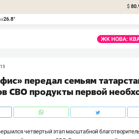
$
80.
26.8°
ва
:13
фис» передал семьям татарста
ов СВО продукты первой необх
вершился четвертый этап масштабной благотворител