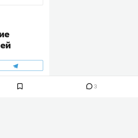
ие
ией
ся примерно на
3
явил журналистам