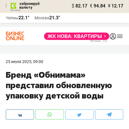
забронируй
$
82.17
€
94.84
¥
12.17
валюту
22.1°
21.3°
Челны
Москва
25 июля 2025, 09:00
Бренд «Обнимама»
представил обновленную
упаковку детской воды