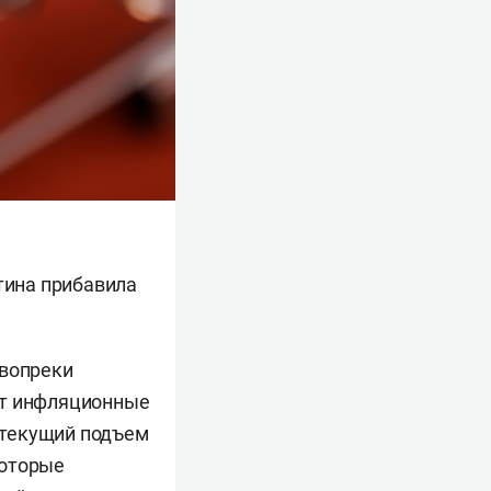
атина прибавила
 вопреки
ет инфляционные
 текущий подъем
которые