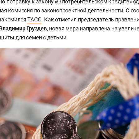
 поправку к закону «О потребительском кредите» о
ая комиссия по законопроектной деятельности. С с
накомился
ТАСС
. Как отметил председатель правлен
Владимир Груздев
, новая мера направлена на увелич
щиты для семей с детьми.