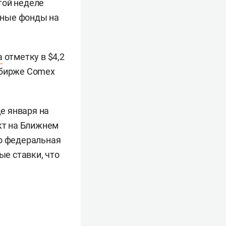
той неделе
нные фонды на
а
отметку в $4,2
 бирже Comex
е января на
икт на Ближнем
то федеральная
е ставки, что