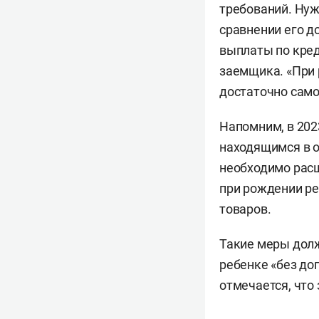
требований. Нуж
сравнении его д
выплаты по кред
заемщика. «При 
достаточно само
Напомним, в 202
находящимся в о
необходимо расш
при рождении ре
товаров.
Такие меры долж
ребенке «без до
отмечается, что