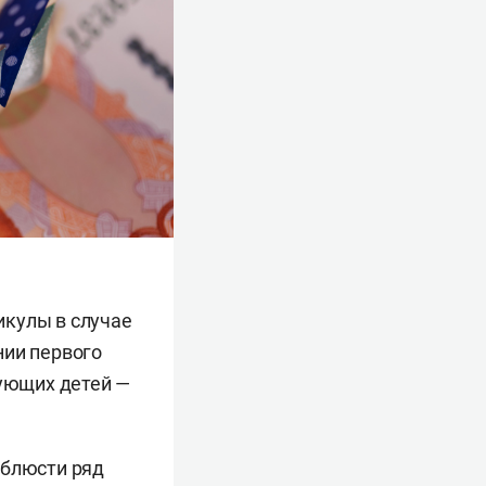
икулы в случае
нии первого
дующих детей —
облюсти ряд