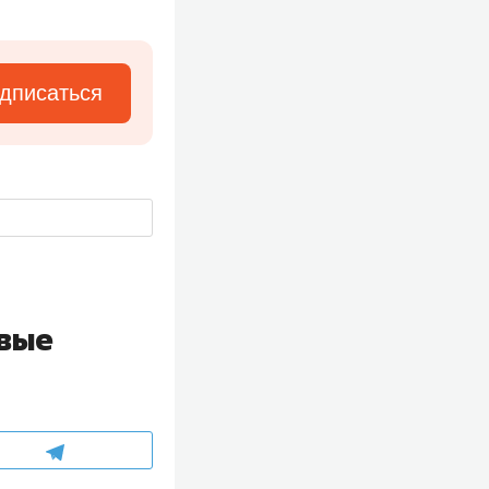
дписаться
рвые