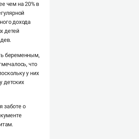
е чем на 20% в
егулярной
ного дохода
х детей
здев.
ть беременным,
тмечалось, что
оскольку у них
у детских
 заботе о
окументе
итам.