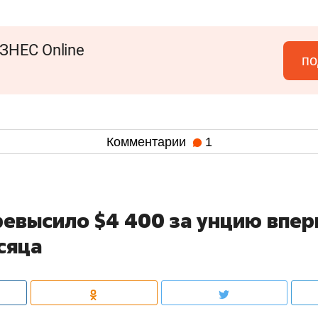
ЗНЕС Online
по
Комментарии
1
ревысило $4 400 за унцию впе
сяца