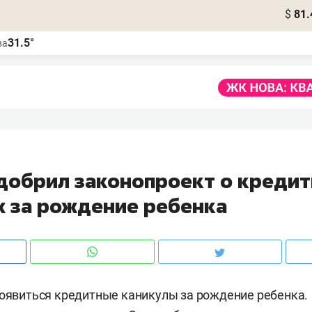
$
81.
31.5°
ва
добрил законопроект о креди
х за рождение ребенка
появиться кредитные каникулы за рождение ребенка.