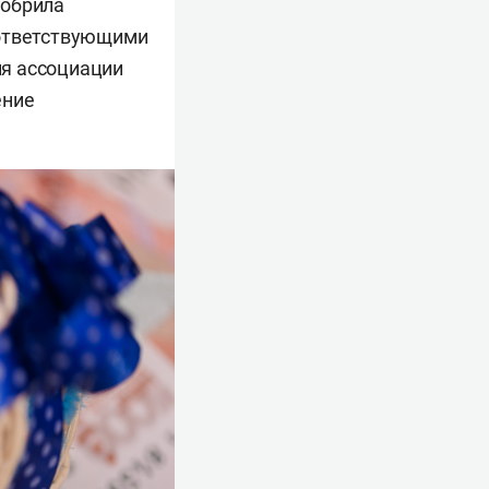
добрила
оответствующими
ия ассоциации
ение