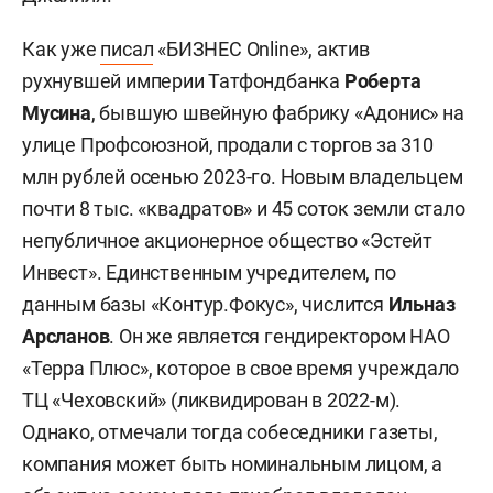
Как уже
писал
«БИЗНЕС Online», актив
рухнувшей империи Татфондбанка
Роберта
Мусина
, бывшую швейную фабрику «Адонис» на
улице Профсоюзной, продали с торгов за 310
млн рублей осенью 2023-го. Новым владельцем
почти 8 тыс. «квадратов» и 45 соток земли стало
непубличное акционерное общество «Эстейт
Инвест». Единственным учредителем, по
данным базы «Контур.Фокус», числится
Ильназ
Арсланов
. Он же является гендиректором НАО
«Терра Плюс», которое в свое время учреждало
ТЦ «Чеховский» (ликвидирован в 2022-м).
Однако, отмечали тогда собеседники газеты,
компания может быть номинальным лицом, а