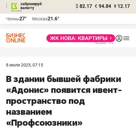
забронируй
$
82.17
€
94.84
¥
12.17
валюту
27°
21.6°
Челны
Москва
8 июля 2025, 07:15
В здании бывшей фабрики
«Адонис» появится ивент-
пространство под
названием
«Профсоюзники»