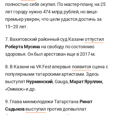
полностью себя окупил. По мастер-плану, на 25
лет городу нужно 474 млрд рублей, но вице-
премьер уверен, что цели удастся достичь за
15–20 лет.
7. Вахитовский районный суд Казани
отпустил
Роберта Мусина
на свободу по состоянию
здоровья. Он был арестован еще в 2017-м.
8. В Казани на VK Fest впервые
появится
сцена с
популярными татарскими артистами. Здесь
выступят
Нурминский
, Gauga,
Марат Яруллин
,
«Оммаж» и др.
9. Глава минмолодежи Татарстана
Ринат
Садыков
выступил
против допвыплат