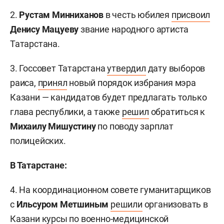
2.
Рустам Минниханов
в честь юбилея
присвоил
Денису Мацуеву
звание народного артиста
Татарстана.
3. Госсовет Татарстана
утвердил
дату выборов
раиса,
принял
новый порядок избрания мэра
Казани — кандидатов будет предлагать только
глава республики, а также
решил
обратиться к
Михаилу Мишустину
по поводу зарплат
полицейских.
В Татарстане:
4. На координационном совете гуманитарщиков
с
Ильсуром Метшиным
решили
организовать в
Казани курсы по военно-медицинской