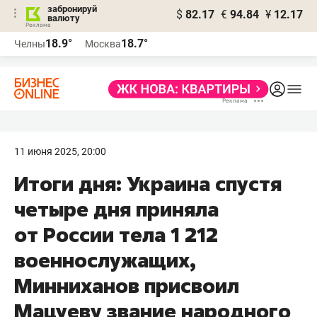
забронируй
$
82.17
€
94.84
¥
12.17
валюту
18.9°
18.7°
Челны
Москва
11 июня 2025, 20:00
Итоги дня: Украина спустя
четыре дня приняла
от России тела 1 212
военнослужащих,
Минниханов присвоил
Мацуеву звание народного