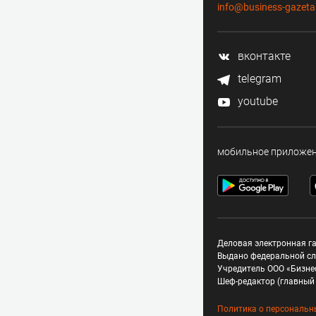
info@business-gazeta
вконтакте
telegram
youtube
мобильное приложе
Деловая электронная га
Выдано федеральной сл
Учредитель ООО «Бизне
Шеф-редактор (главный 
Политика о персональн