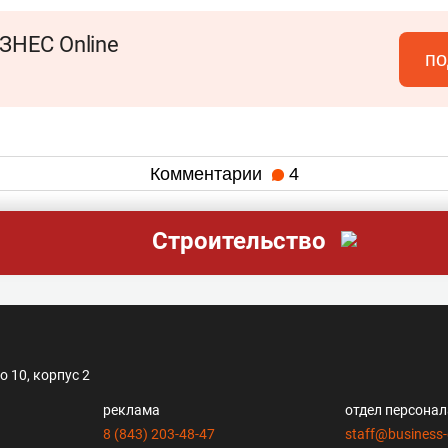
ЗНЕС Online
по
Комментарии
4
Строительство
 10, корпус 2
реклама
отдел персона
8 (843) 203-48-47
staff@business-