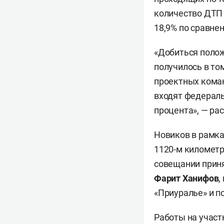
количество ДТП с
18,9% по сравне
«Добиться полож
получилось в то
проектных коман
входят федераль
процента», — ра
Новиков в рамка
1120-м километр
совещании приня
Фарит Ханифов
,
«Приуралье» и п
Работы на участ