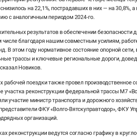
низилось на 22,1%, пострадавших в них — на 30,8%, а
нию с аналогичным периодом 2024-го.
ительных результатов в обеспечении безопасности 
м числе благодаря нашим совместным усилиям, работ
д. В этом году нормативное состояние опорной сети,
ные трассы и ключевые региональные дороги, довед
ссказал Новиков.
х рабочей поездки также провел производственное 
е участка реконструкции федеральной трассы М7 «Во
ли участие министр транспорта и дорожного хозяйст
 представители ФКУ «Волго-Вятскуправтодор», ФКУ У
одрядных организаций.
ках реконструкции ведутся согласно графику в кругл