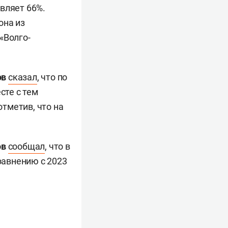
вляет 66%.
она из
«Волго-
ов
сказал
, что по
сте с тем
тметив, что на
ов
сообщал
, что в
равнению с 2023