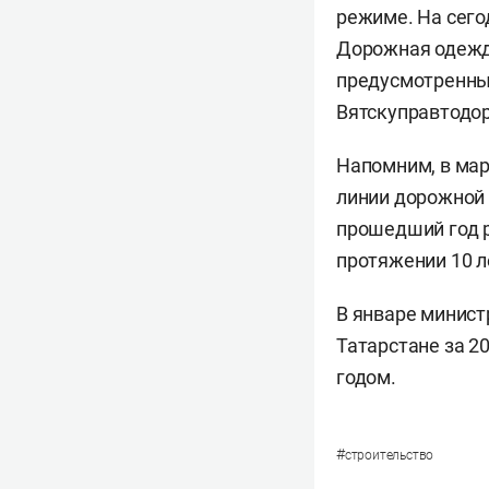
режиме. На сего
Дорожная одежда
предусмотренных
Вятскуправтодо
Напомним, в мар
линии дорожной
прошедший год
протяжении 10 л
В январе минист
Татарстане за 2
годом.
#
строительство