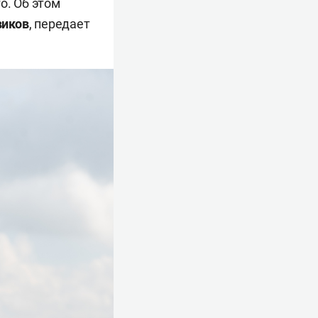
о. Об этом
виков
, передает