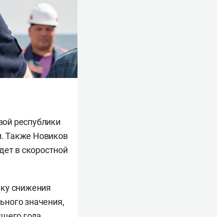
авой республики
и. Также Новиков
дет в скоростной
ику снижения
ьного значения,
ущего года