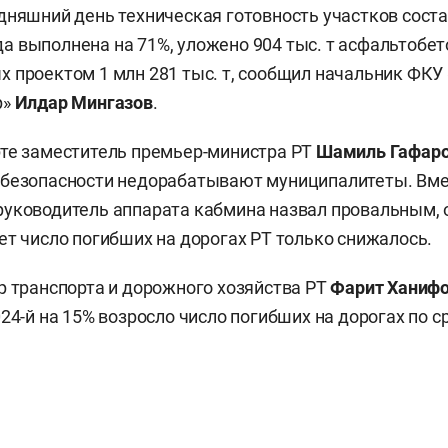
дняшний день техническая готовность участков соста
 выполнена на 71%, уложено 904 тыс. т асфальтобет
 проектом 1 млн 281 тыс. т, сообщил начальник ФКУ 
р»
Илдар Мингазов
.
те заместитель премьер-министра РТ
Шамиль Гафар
 безопасности недорабатывают муниципалитеты. Вме
руководитель аппарата кабмина назвал провальным, о
ет число погибших на дорогах РТ только снижалось.
р транспорта и дорожного хозяйства РТ
Фарит Ханиф
024-й на 15% возросло число погибших на дорогах по с