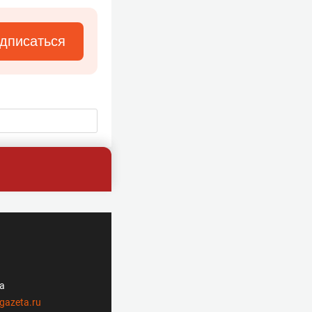
дписаться
ла
gazeta.ru