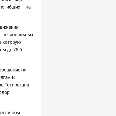
 погибших — на
движения
е региональных
 в которую
ем до 78,6
совещание на
лга». В
ва Татарстана
прдор
осуточном