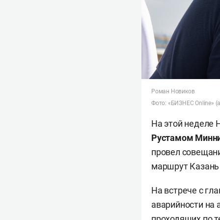
Роман Новиков
Фото: «БИЗНЕС Online» (
На этой неделе 
Рустамом Минн
провел совещани
маршрут Казань 
На встрече с гл
аварийности на 
проходящих по т