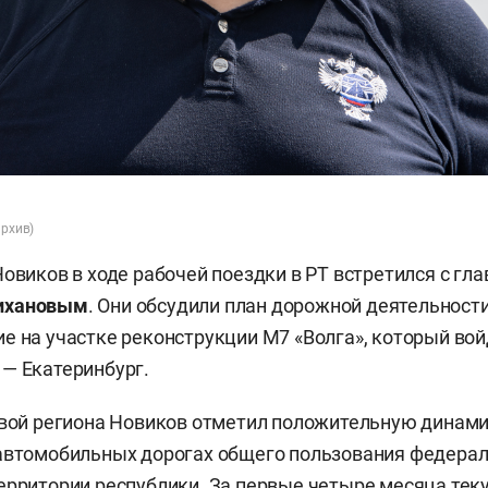
архив)
Новиков в ходе рабочей поездки в РТ встретился с гл
ихановым
. Они обсудили план дорожной деятельност
е на участке реконструкции М7 «Волга», который вой
— Екатеринбург.
авой региона Новиков отметил положительную динам
автомобильных дорогах общего пользования федерал
ерритории республики. За первые четыре месяца тек