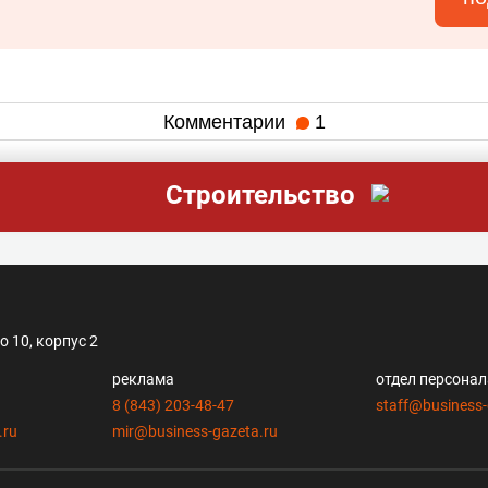
Комментарии
1
Строительство
 10, корпус 2
реклама
отдел персона
8 (843) 203-48-47
staff@business-
.ru
mir@business-gazeta.ru