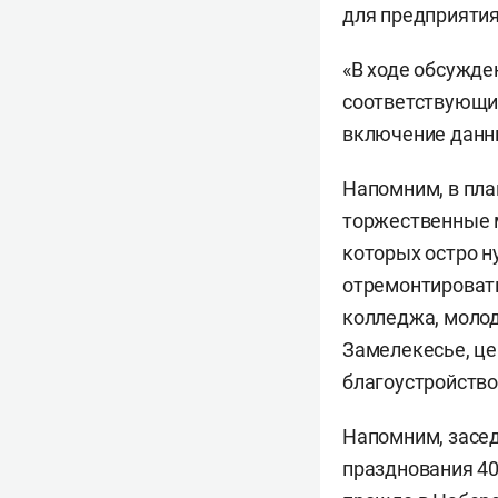
для предприятия
«В ходе обсужде
соответствующи
включение данны
Напомним, в пла
торжественные м
которых остро н
отремонтироват
колледжа, молод
Замелекесье, це
благоустройство
Напомним, засед
празднования 40