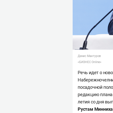
Денис Мантуров
«БИЗНЕС Online»
Речь идет о нов
Набережночелнин
посадочной поло
редакцию плана 
летия со дня вы
Рустам
Минниха