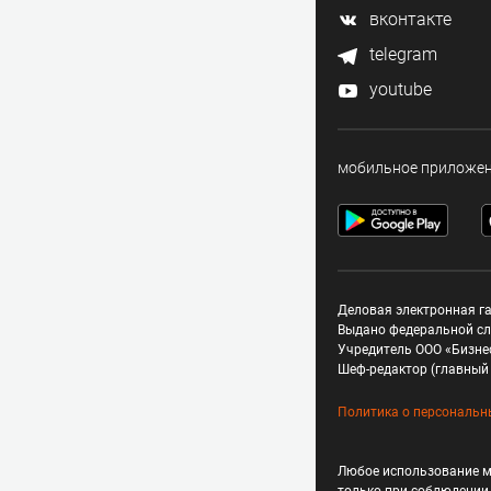
вконтакте
telegram
youtube
мобильное приложе
Деловая электронная га
Выдано федеральной сл
Учредитель ООО «Бизне
Шеф-редактор (главный 
Политика о персональн
Любое использование м