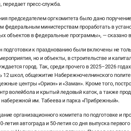
, передает пресс-служба.
ния председателем оргкомитета было дано поручени
м федеральным министерствам проработать в устан
х объектов в федеральные программы», — сказано в
н подготовки к празднованию были включены не тол
ероприятия, но и объекты, в строительстве и капит
уждается город. Так, среди прочего в 2025–2026 года
ь 12 школ, общежитие Набережночелнинского полите
ежные центры «Орион» и «Заман». Кроме того, постр
нтр волейбола и крытый ледовый каток, а также про
 набережной им. Табеева и парка «Прибрежный».
ание организационного комитета по подготовке и п
0-летия автограда и 50-летия со дня выпуска первог