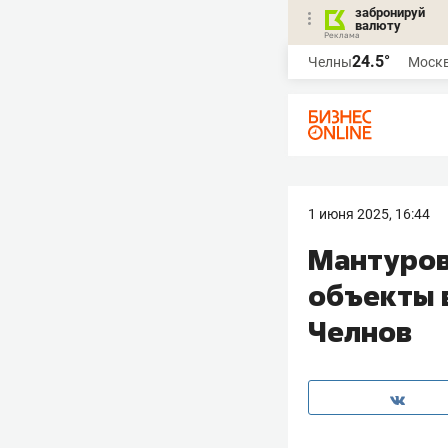
забронируй
валюту
24.5°
Челны
Моск
1 июня 2025, 16:44
Мантуров
объекты 
Челнов