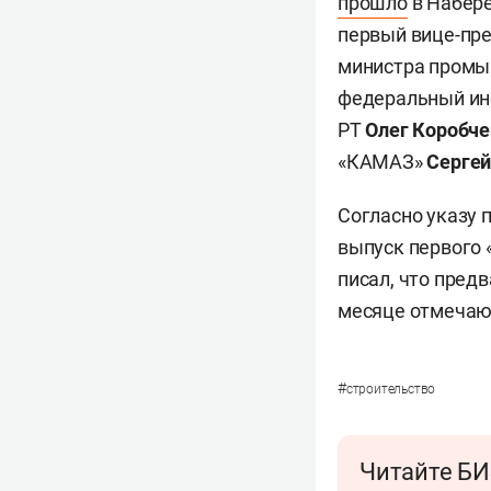
прошло
в Набере
первый вице-пре
министра промы
федеральный ин
РТ
Олег
Коробче
«КАМАЗ»
Серге
Согласно указу 
выпуск первого 
писал, что пред
месяце отмечаю
#
строительство
Читайте БИ