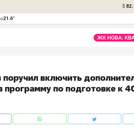
$
82.
21.6°
ва
 поручил включить дополните
в программу по подготовке к 