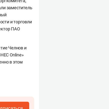
оргкомитета,
али заместитель
вный
ости и торговли
ректор ПАО
етие Челнов и
НЕС Online»
енно в этом
дписаться