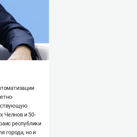
автоматизации
етно-
ействующую
 Челнов и 50-
раис республики
я города, но и