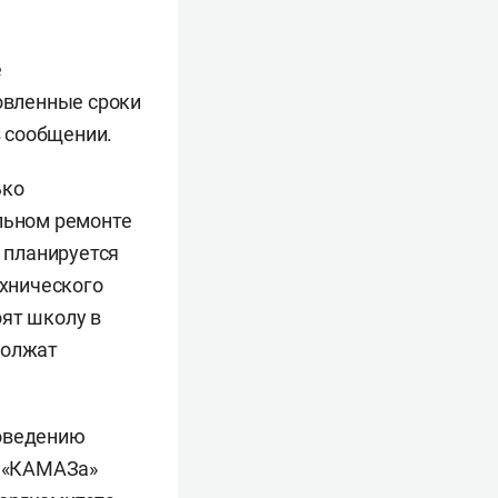
е
овленные сроки
 сообщении.
ько
альном ремонте
х планируется
хнического
оят школу в
должат
роведению
о «КАМАЗа»