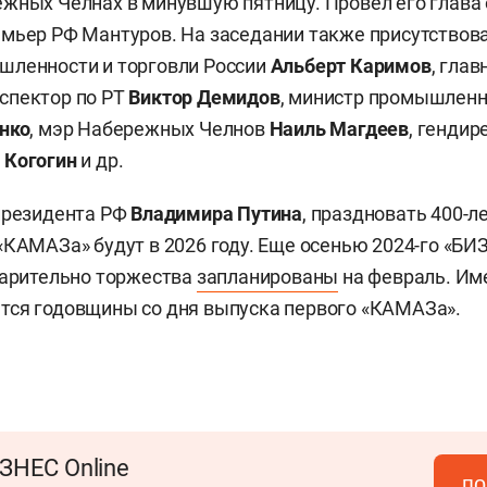
жных Челнах в минувшую пятницу. Провел его глава 
мьер РФ Мантуров. На заседании также присутствов
шленности и торговли России
Альберт
Каримов
, гла
спектор по РТ
Виктор
Демидов
, министр промышленн
нко
, мэр Набережных Челнов
Наиль
Магдеев
, генди
й
Когогин
и др.
президента РФ
Владимира Путина
, праздновать 400-л
«КАМАЗа» будут в 2026 году. Еще осенью 2024-го «БИЗ
варительно торжества
запланированы
на февраль. Им
тся годовщины со дня выпуска первого «КАМАЗа».
ЗНЕС Online
по