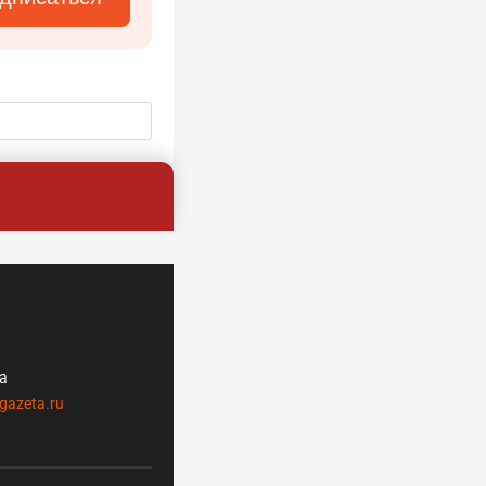
ла
gazeta.ru