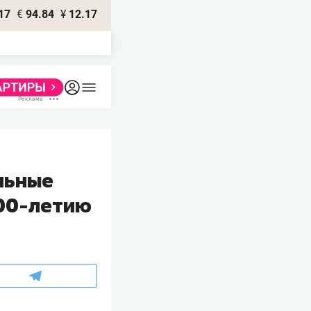
17
€
94.84
¥
12.17
льные
400-летию