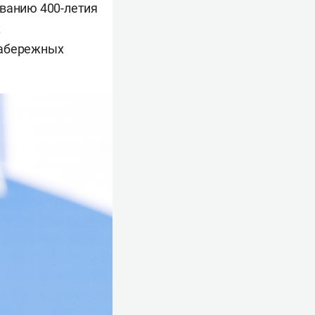
ованию 400-летия
х
Набережных