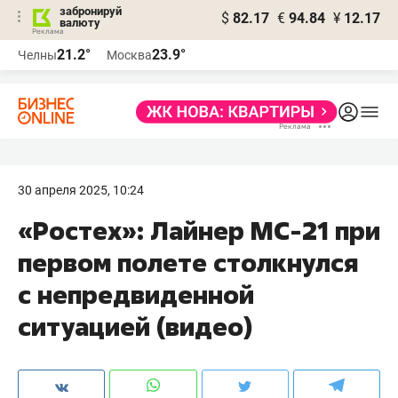
забронируй
$
82.17
€
94.84
¥
12.17
валюту
21.2°
23.9°
Челны
Москва
30 апреля 2025, 10:24
«Ростех»: Лайнер МС-21 при
первом полете столкнулся
с непредвиденной
ситуацией (видео)