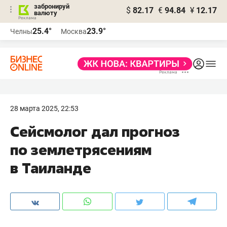
забронируй
$
82.17
€
94.84
¥
12.17
валюту
25.4°
23.9°
Челны
Москва
28 марта 2025, 22:53
Сейсмолог дал прогноз
по землетрясениям
в Таиланде