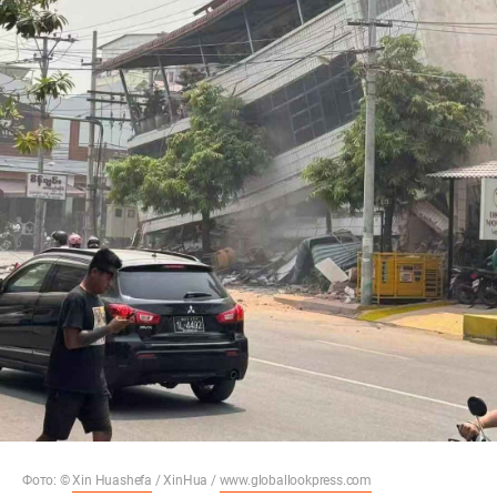
Фото: ©
Xin Huashefa
/ XinHua /
www.globallookpress.com