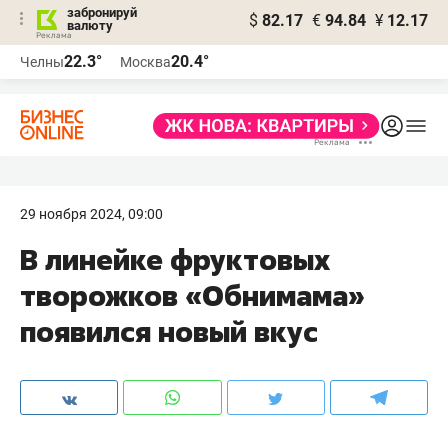
забронируй
$
82.17
€
94.84
¥
12.17
валюту
22.3°
20.4°
Челны
Москва
29 ноября 2024, 09:00
В линейке фруктовых
творожков «Обнимама»
появился новый вкус