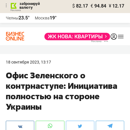
забронируй
$
82.17
€
94.84
¥
12.17
валюту
23.5°
19°
Челны
Москва
18 сентября 2023, 13:17
Офис Зеленского о
контрнаступе: Инициатива
полностью на стороне
Украины