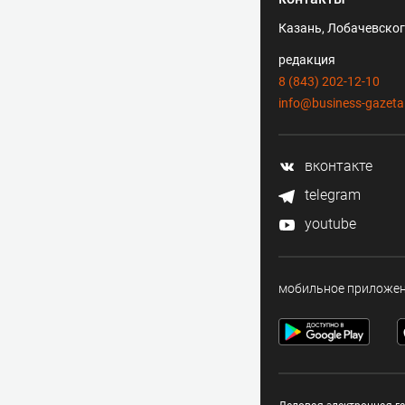
Казань, Лобачевского
редакция
8 (843) 202-12-10
info@business-gazeta
вконтакте
telegram
youtube
мобильное приложе