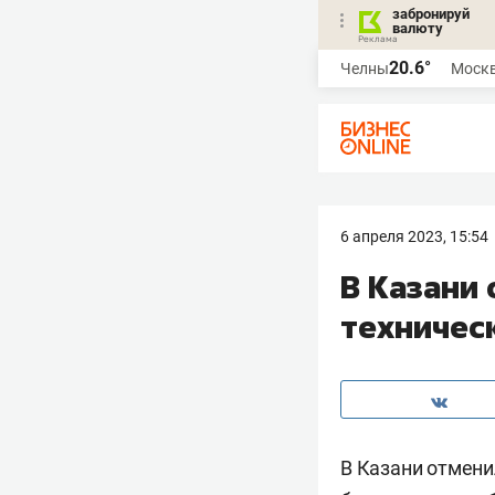
забронируй
валюту
20.6°
Челны
Моск
6 апреля 2023, 15:54
В Казани
техничес
В Казани отмени