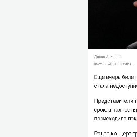
Диана Арбенина
Фото: «БИЗНЕС Online»
Еще вчера билет
стала недоступн
Представители т
срок, а полност
происходила пок
Ранее концерт г