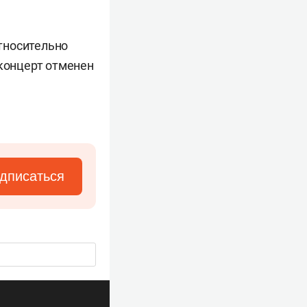
тносительно
 концерт отменен
дписаться