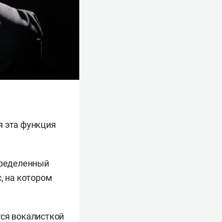
я эта функция
пределенный
, на котором
тся вокалисткой