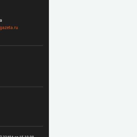
ла
gazeta.ru