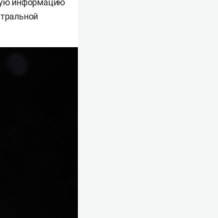
нную информацию
атральной