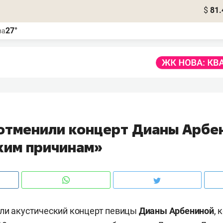
$
81.
27°
ва
 отменили концерт Дианы Арбе
ким причинам»
ли акустический концерт певицы
Дианы Арбениной
,