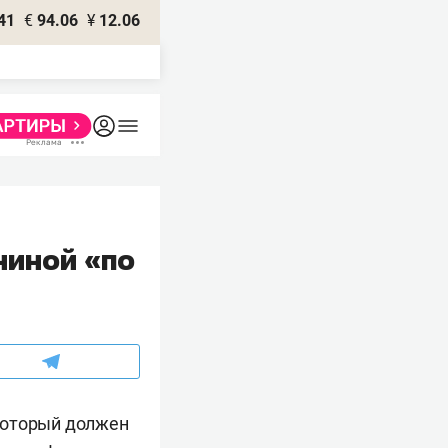
41
€
94.06
¥
12.06
ниной «по
 который должен